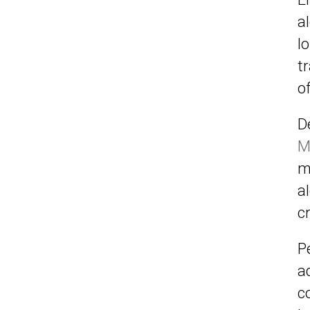
a
l
t
o
D
M
m
a
c
P
a
c