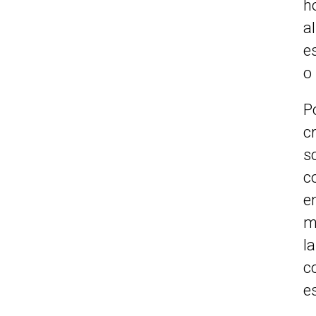
h
a
e
o
P
c
s
c
e
m
l
c
e