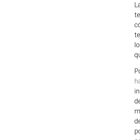
L
t
c
t
l
q
P
h
i
d
m
d
p