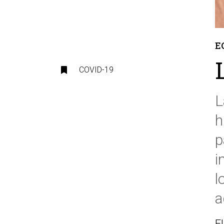
E
COVID-19
L
h
p
i
l
a
E