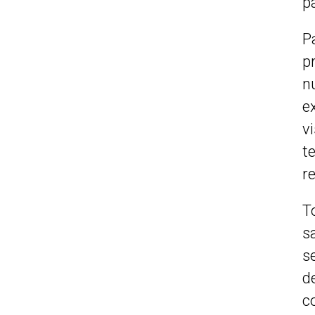
p
P
p
n
e
v
t
re
T
s
s
d
c