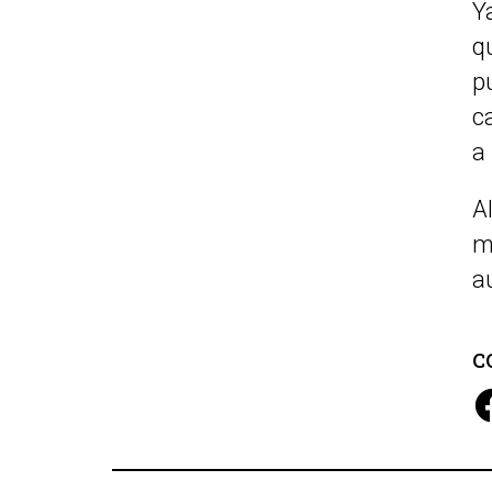
Y
q
p
c
a
A
m
a
C