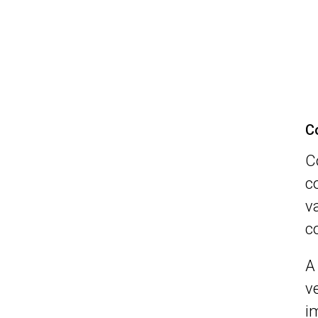
C
C
c
v
c
A
v
i