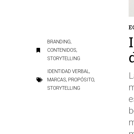
E
BRANDING
,
CONTENIDOS
,
STORYTELLING
IDENTIDAD VERBAL
,
L
MARCAS
,
PROPÓSITO
,
m
STORYTELLING
e
b
m
m