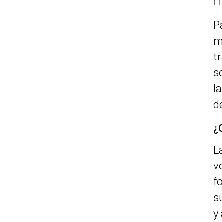
P
m
t
s
l
d
¿
L
v
f
s
y 