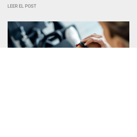
LEER EL POST
Innovación y diferenciación claves para el
éxito
26/01/2024
LEER EL POST
1
2
3
4
5