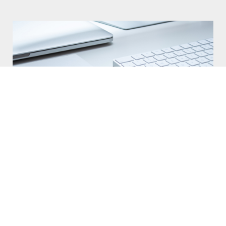
El poder del branding para PYMES y
startups
09/02/2024
LEER EL POST
1
2
3
4
5